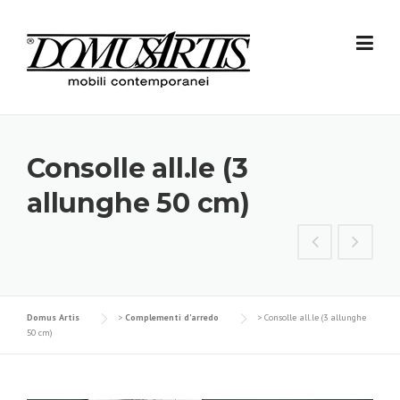
Skip
to
content
Consolle all.le (3
allunghe 50 cm)
Domus Artis
>
Complementi d'arredo
>
Consolle all.le (3 allunghe
50 cm)