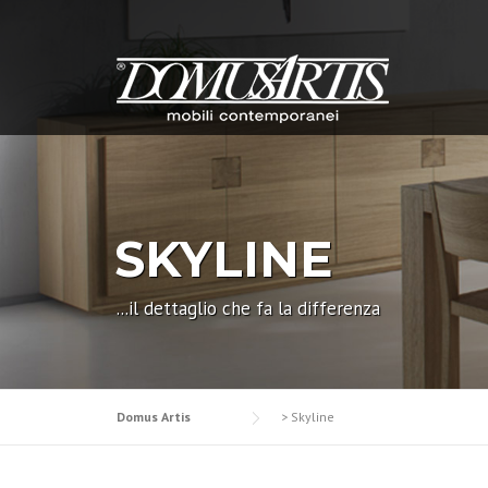
Skip
to
content
SKYLINE
...il dettaglio che fa la differenza
Domus Artis
>
Skyline