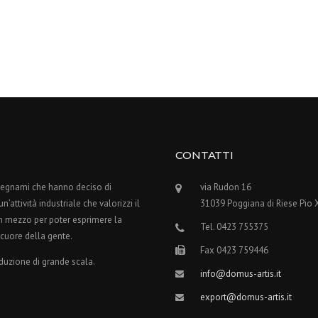
CONTATTI
alegnami che hanno deciso di
via Rudon 16
’attività industriale che valorizzi il
31039 Poggiana di Riese Pio 
n mezzo per poter esprimere la
Tel. 0423 755375
 cuore della gente.
Fax 0423 759446
oduzione di grande scala.
info@domus-artis.it
export@domus-artis.it