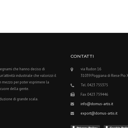
CONTATTI
alegnami che hanno deciso di
via Rudon 16
’attività industriale che valorizzi il
31039 Poggiana di Riese Pio 
n mezzo per poter esprimere la
Tel. 0423 755375
 cuore della gente.
Fax 0423 759446
oduzione di grande scala.
info@domus-artis.it
export@domus-artis.it