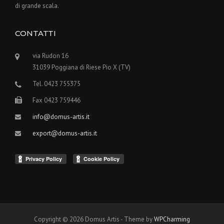
di grande scala.
CONTATTI
via Rudon 16
31039 Poggiana di Riese Pio X (TV)
Tel. 0423 755375
Fax 0423 759446
info@domus-artis.it
export@domus-artis.it
Copyright © 2026 Domus Artis - Theme by
WPCharming