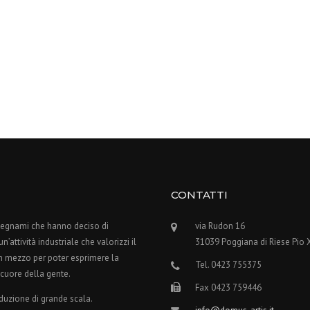
CONTATTI
alegnami che hanno deciso di
via Rudon 16
’attività industriale che valorizzi il
31039 Poggiana di Riese Pio 
n mezzo per poter esprimere la
Tel. 0423 755375
 cuore della gente.
Fax 0423 759446
oduzione di grande scala.