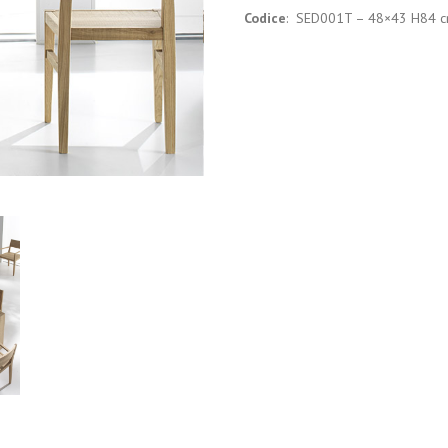
Codice
: SED001T – 48×43 H84 cm