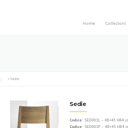
Home
Collezioni
>
Sedie
Sedie
Codice
: SED001L – 48×43 H84 cm
Codice
: SED001P – 48×43 H84 cm