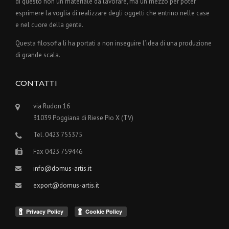
di questo non un materiale da lavorare, ma un mezzo per poter
esprimere la voglia di realizzare degli oggetti che entrino nelle case
e nel cuore della gente.
Questa filosofia li ha portati a non inseguire l’idea di una produzione
di grande scala.
CONTATTI
via Rudon 16
31039 Poggiana di Riese Pio X (TV)
Tel. 0423 755375
Fax 0423 759446
info@domus-artis.it
export@domus-artis.it