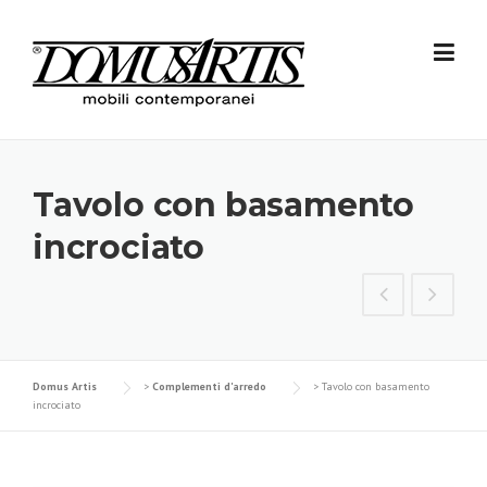
Skip
to
content
Tavolo con basamento
incrociato
Domus Artis
>
Complementi d'arredo
>
Tavolo con basamento
incrociato