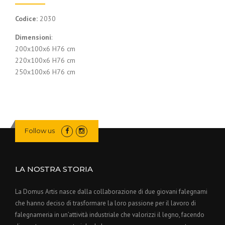
Codice:
2030
Dimensioni
:
200x100x6 H76 cm
220x100x6 H76 cm
250x100x6 H76 cm
Follow us
LA NOSTRA STORIA
La Domus Artis nasce dalla collaborazione di due giovani falegnami
che hanno deciso di trasformare la loro passione per il lavoro di
falegnameria in un’attività industriale che valorizzi il legno, facendo