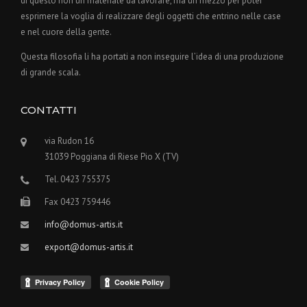
di questo non un materiale da lavorare, ma un mezzo per poter
esprimere la voglia di realizzare degli oggetti che entrino nelle case
e nel cuore della gente.
Questa filosofia li ha portati a non inseguire l’idea di una produzione
di grande scala.
CONTATTI
via Rudon 16
31039 Poggiana di Riese Pio X (TV)
Tel. 0423 755375
Fax 0423 759446
info@domus-artis.it
export@domus-artis.it