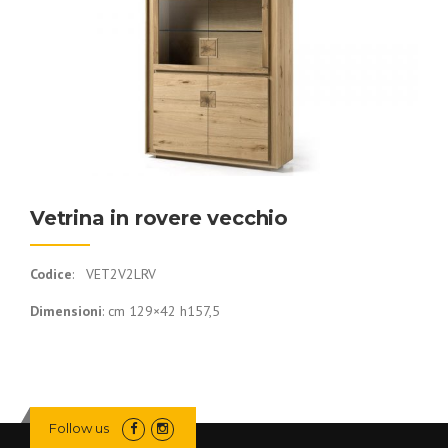
Vetrina in rovere vecchio
Codice
: VET2V2LRV
Dimensioni
: cm 129×42 h157,5
Follow us